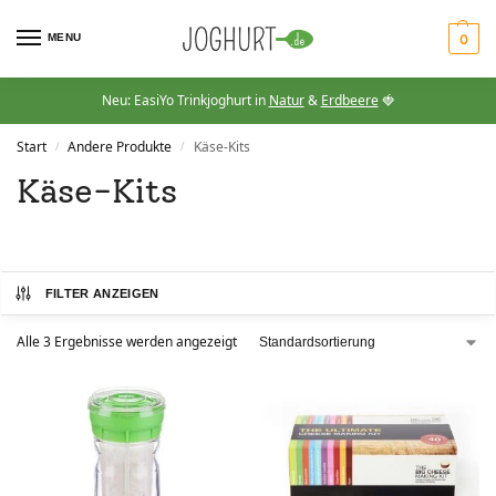
MENU
0
Neu: EasiYo Trinkjoghurt in
Natur
&
Erdbeere
🍓
Start
Andere Produkte
Käse-Kits
/
/
Käse-Kits
FILTER ANZEIGEN
Alle 3 Ergebnisse werden angezeigt