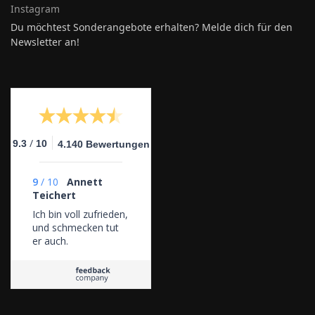
Instagram
Du möchtest Sonderangebote erhalten? Melde dich für den
Newsletter an!
/
9.3
10
4.140 Bewertungen
9
/
10
Annett
Teichert
Ich bin voll zufrieden,
und schmecken tut
er auch.