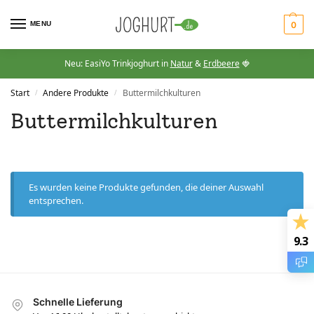
MENU
0
Neu: EasiYo Trinkjoghurt in
Natur
&
Erdbeere
🍓
Start
Andere Produkte
Buttermilchkulturen
/
/
Buttermilchkulturen
Es wurden keine Produkte gefunden, die deiner Auswahl
entsprechen.
9.3
Schnelle Lieferung