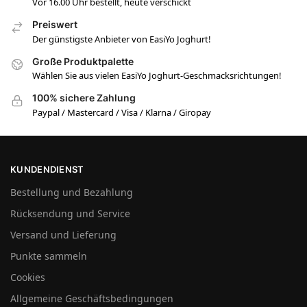
Vor 16.00 Uhr bestellt, heute verschickt
Preiswert
Der günstigste Anbieter von EasiYo Joghurt!
Große Produktpalette
Wählen Sie aus vielen EasiYo Joghurt-Geschmacksrichtungen!
100% sichere Zahlung
Paypal / Mastercard / Visa / Klarna / Giropay
KUNDENDIENST
Bestellung und Bezahlung
Rücksendung und Service
Versand und Lieferung
Punkte sammeln
Cookies
Allgemeine Geschäftsbedingungen