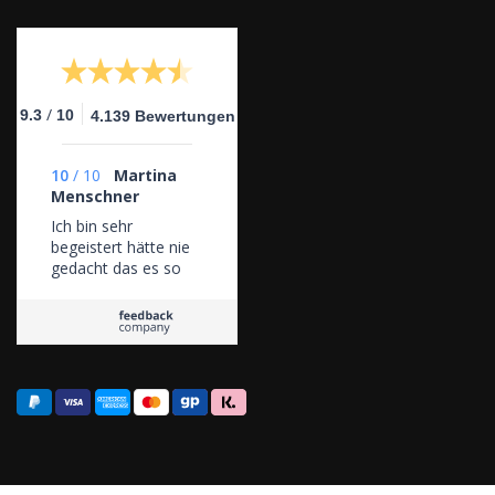
/
9.3
10
4.139 Bewertungen
10
/
10
Martina
Menschner
Ich bin sehr
begeistert hätte nie
gedacht das es so
einfach ist Joghurt
selbst zu machen.