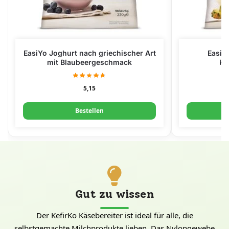
EasiYo Joghurt nach griechischer Art
EasiY
mit Blaubeergeschmack
Ko
5,15
Bestellen
Gut zu wissen
Der KefirKo Käsebereiter ist ideal für alle, die
selbstgemachte Milchprodukte lieben. Das Nylongewebe