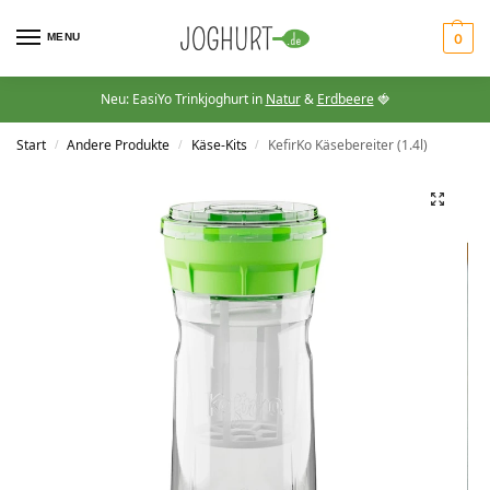
MENU
0
Neu: EasiYo Trinkjoghurt in
Natur
&
Erdbeere
🍓
Start
Andere Produkte
Käse-Kits
KefirKo Käsebereiter (1.4l)
/
/
/