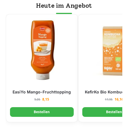
Heute im Angebot
EasiYo Mango-Fruchttopping
KefirKo Bio Kombucha
8,15
16,16
9,05
17,95
Bestellen
Bestellen