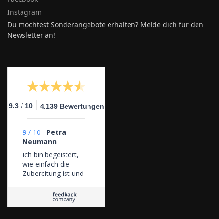
Instagram
Du möchtest Sonderangebote erhalten? Melde dich für den
Newsletter an!
/
9.3
10
4.139 Bewertungen
9
/
10
Petra
Neumann
Ich bin begeistert,
wie einfach die
Zubereitung ist und
wie toll der Joghurt
schmeckt. Egal ob
Natur oder Frucht.