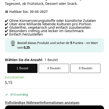
Tageszeit, ob Frühstück, Dessert oder Snack.
📅 Haltbar bis: 30-05-2027
✔️ Ohne Konservierungsstoffe oder künstliche Zutaten
✔️ Über eine Milliarde lebende Kulturen pro Portion
✔️ Glutenfrei, vegetarisch und einfach zuzubereiten
✔️ Besonders cremig und lecker im Geschmack
✔️ Einfach herzustellen
Bestell dieses Produkt und sicher dir
5
Punkte – im Wert
von
0,25
.
Wählen Sie die Anzahl
:
1 Beutel
1 Beutel
4 Beuteln
8 Beuteln
Zurücksetzen
5,15
613 vorrätig
Vollständige Nährwertinformationen anzeigen