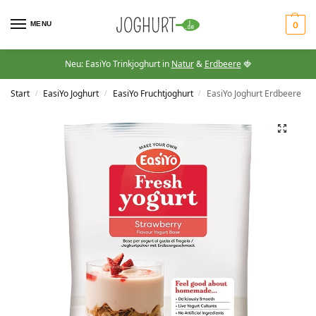
MENU
0
Neu: EasiYo Trinkjoghurt in
Natur
&
Erdbeere
🍓
Start
EasiYo Joghurt
EasiYo Fruchtjoghurt
EasiYo Joghurt Erdbeere
/
/
/