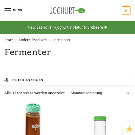
MENU
0
Neu: EasiYo Trinkjoghurt in
Natur
&
Erdbeere
🍓
Start
Andere Produkte
Fermenter
/
/
Fermenter
FILTER ANZEIGEN
Alle 3 Ergebnisse werden angezeigt