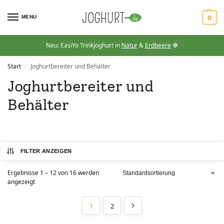
MENU
0
Neu: EasiYo Trinkjoghurt in
Natur
&
Erdbeere
🍓
Start
Joghurtbereiter und Behälter
/
Joghurtbereiter und
Behälter
FILTER ANZEIGEN
Ergebnisse 1 – 12 von 16 werden
angezeigt
1
2