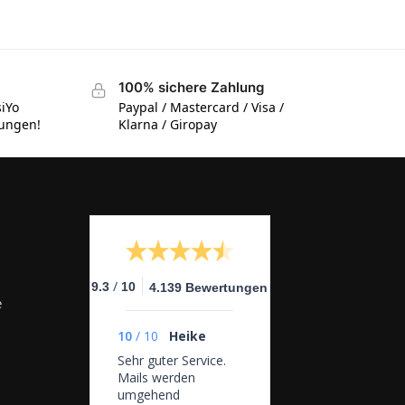
100% sichere Zahlung
siYo
Paypal / Mastercard / Visa /
tungen!
Klarna / Giropay
/
9.3
10
4.139 Bewertungen
e
10
/
10
Heike
Sehr guter Service.
Mails werden
umgehend