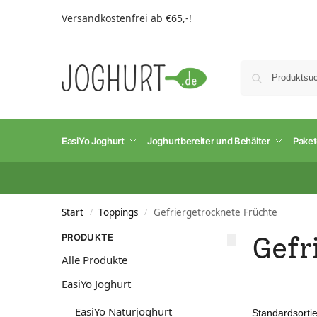
Versandkostenfrei ab €65,-!
EasiYo Joghurt
Joghurtbereiter und Behälter
Pake
Start
Toppings
Gefriergetrocknete Früchte
/
/
PRODUKTE
Gefr
Alle Produkte
EasiYo Joghurt
EasiYo Naturjoghurt