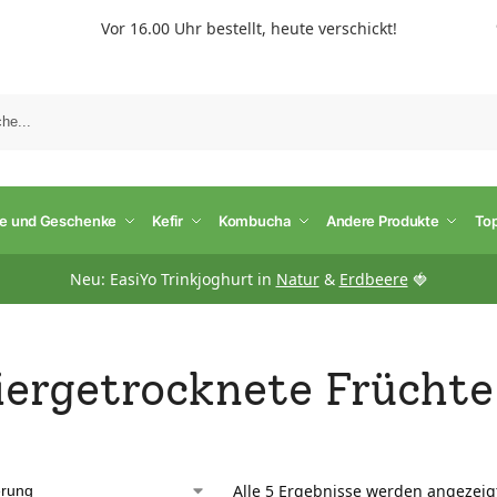
Vor 16.00 Uhr bestellt, heute verschickt!
S
te und Geschenke
Kefir
Kombucha
Andere Produkte
To
Neu: EasiYo Trinkjoghurt in
Natur
&
Erdbeere
🍓
iergetrocknete Früchte
Alle 5 Ergebnisse werden angezeig