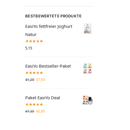
BESTBEWERTETE PRODUKTE
EasiYo fettfreier Joghurt
Natur
5,15
EasiYo Bestseller-Paket
41,20
37,50
Paket EasiYo Deal
47,35
45,95