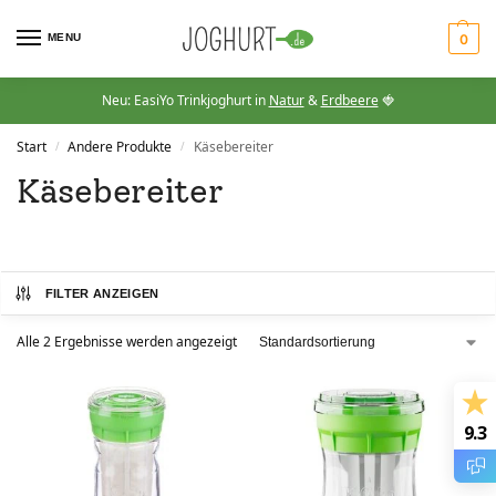
MENU
0
Neu: EasiYo Trinkjoghurt in
Natur
&
Erdbeere
🍓
Start
Andere Produkte
Käsebereiter
/
/
Käsebereiter
FILTER ANZEIGEN
Alle 2 Ergebnisse werden angezeigt
9.3