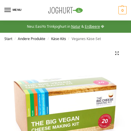
MENU
0
Neu: EasiYo Trinkjoghurt in
Natur
&
Erdbeere
🍓
Start
Andere Produkte
Käse-Kits
Veganes Käse-Set
/
/
/