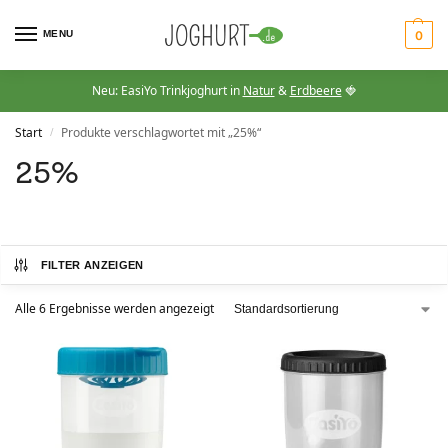
MENU
0
Neu: EasiYo Trinkjoghurt in
Natur
&
Erdbeere
🍓
Start
Produkte verschlagwortet mit „25%“
/
25%
FILTER ANZEIGEN
Alle 6 Ergebnisse werden angezeigt