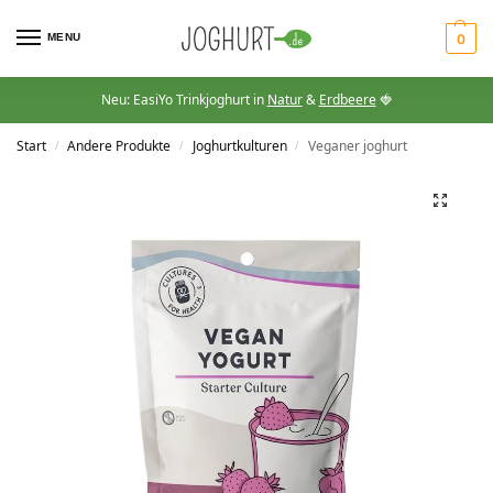
MENU
0
Neu: EasiYo Trinkjoghurt in
Natur
&
Erdbeere
🍓
Start
Andere Produkte
Joghurtkulturen
Veganer joghurt
/
/
/