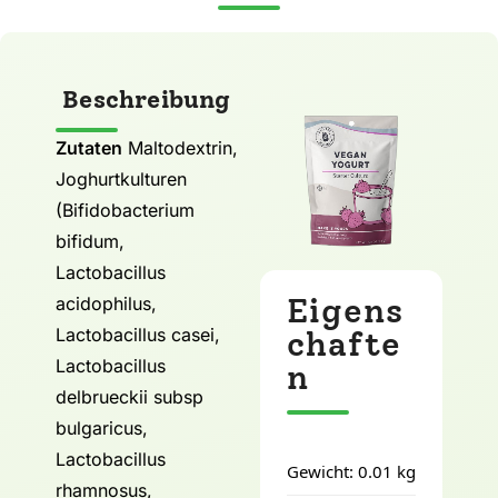
Beschreibung
Zutaten
Maltodextrin,
Joghurtkulturen
(Bifidobacterium
bifidum,
Lactobacillus
Eigens
acidophilus,
Lactobacillus casei,
chafte
Lactobacillus
n
delbrueckii subsp
bulgaricus,
Lactobacillus
Gewicht: 0.01 kg
rhamnosus,