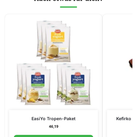
EasiYo Tropen-Paket
Kefirko Me
46,19