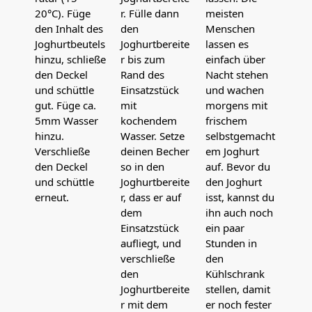
20°C). Füge
r. Fülle dann
meisten
den Inhalt des
den
Menschen
Joghurtbeutels
Joghurtbereite
lassen es
hinzu, schließe
r bis zum
einfach über
den Deckel
Rand des
Nacht stehen
und schüttle
Einsatzstück
und wachen
gut. Füge ca.
mit
morgens mit
5mm Wasser
kochendem
frischem
hinzu.
Wasser. Setze
selbstgemacht
Verschließe
deinen Becher
em Joghurt
den Deckel
so in den
auf. Bevor du
und schüttle
Joghurtbereite
den Joghurt
erneut.
r, dass er auf
isst, kannst du
dem
ihn auch noch
Einsatzstück
ein paar
aufliegt, und
Stunden in
verschließe
den
den
Kühlschrank
Joghurtbereite
stellen, damit
r mit dem
er noch fester