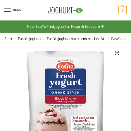
MENU
0
Neu: EasiYo Trinkjoghurt in
Natur
&
Erdbeere
🍓
Start
EasiYo Joghurt
EasiYo Joghurt nach griechischer Art
EasiYo Joghurt nach griechischer Art mit Schwarzkirschegeschmack
/
/
/