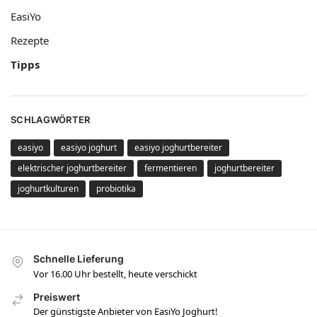
EasiYo
Rezepte
Tipps
SCHLAGWÖRTER
easiyo
easiyo joghurt
easiyo joghurtbereiter
elektrischer joghurtbereiter
fermentieren
joghurtbereiter
joghurtkulturen
probiotika
Schnelle Lieferung
Vor 16.00 Uhr bestellt, heute verschickt
Preiswert
Der günstigste Anbieter von EasiYo Joghurt!