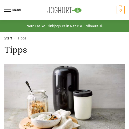
MENU
0
Neu: EasiYo Trinkjoghurt in
Natur
&
Erdbeere
🍓
Start
Tipps
/
Tipps