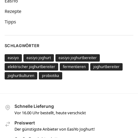
EasiYo
Rezepte
Tipps
SCHLAGWÖRTER
easiyo
easiyo joghurt
easiyo joghurtbereiter
elektrischer joghurtbereiter
fermentieren
joghurtbereiter
joghurtkulturen
probiotika
Schnelle Lieferung
Vor 16.00 Uhr bestellt, heute verschickt
Preiswert
Der günstigste Anbieter von EasiYo Joghurt!