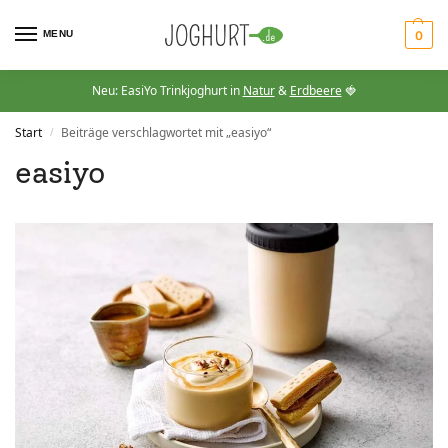
MENU
0
Neu: EasiYo Trinkjoghurt in
Natur
&
Erdbeere
🍓
Start
Beiträge verschlagwortet mit „easiyo“
/
easiyo