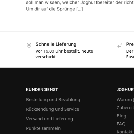
soll man wissen, welcher Joghurtbereiter der richti
Um dir auf die Sprünge […]
Schnelle Lieferung
Pre
Vor 16.00 Uhr bestellt, heute
Der
verschickt
Eas
KUNDENDIENST
JOGHUR
Bestellung und Bezahlung
Warum J
Zuberei
Rücksendung und Service
Blog
Versand und Lieferung
FAQ
Punkte sammeln
Kontakt