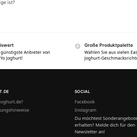
ge ist?
iswert
Große Produktpalette
 günstigste Anbieter von
Wählen Sie aus vielen Ea
iYo Joghurt!
Joghurt-Geschmacksrich
T.DE
SOCIAL
oghurt.de?
Facebook
tungshinweise
Instagram
Du möchtest Sonderangebot
erhalten? Melde dich für den
Newsletter an!