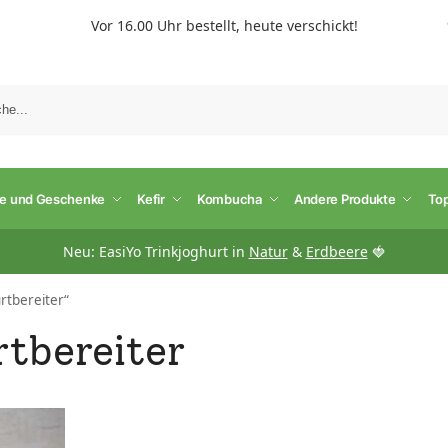
Vor 16.00 Uhr bestellt, heute verschickt!
S
te und Geschenke
Kefir
Kombucha
Andere Produkte
To
Neu: EasiYo Trinkjoghurt in
Natur
&
Erdbeere
🍓
rtbereiter“
rtbereiter