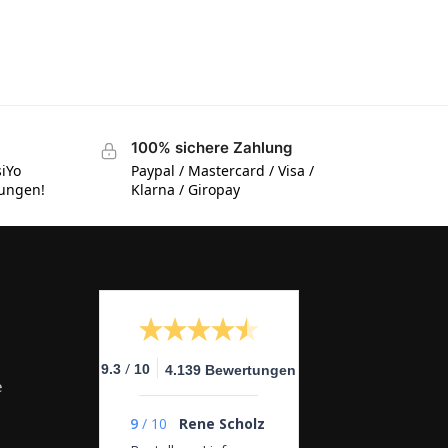
100% sichere Zahlung
siYo
Paypal / Mastercard / Visa /
tungen!
Klarna / Giropay
/
9.3
10
4.139 Bewertungen
e
9
/
10
Rene Scholz