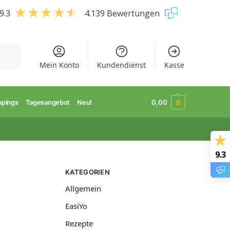
9.3
4.139 Bewertungen
uchen
Mein Konto
Kundendienst
Kasse
ppings
Tagesangebot
Neu!
0,00
0
9.3
KATEGORIEN
Allgemein
EasiYo
Rezepte