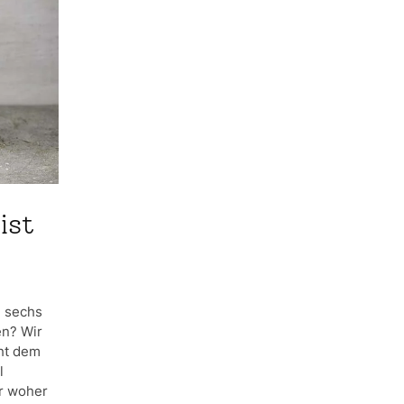
ist
n sechs
en? Wir
cht dem
l
er woher