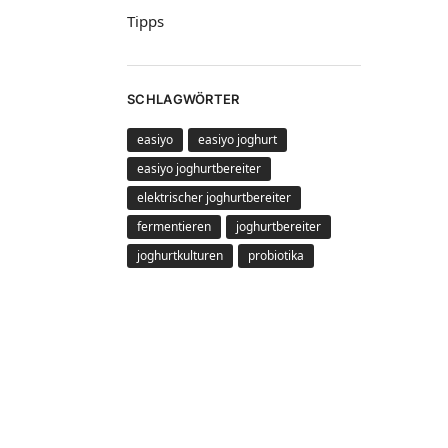
Tipps
SCHLAGWÖRTER
easiyo
easiyo joghurt
easiyo joghurtbereiter
elektrischer joghurtbereiter
fermentieren
joghurtbereiter
joghurtkulturen
probiotika