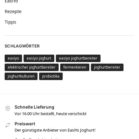
EasiYo
Rezepte
Tipps
SCHLAGWÖRTER
easiyo
easiyo joghurt
easiyo joghurtbereiter
elektrischer joghurtbereiter
fermentieren
joghurtbereiter
joghurtkulturen
probiotika
Schnelle Lieferung
Vor 16.00 Uhr bestellt, heute verschickt
Preiswert
Der günstigste Anbieter von EasiYo Joghurt!