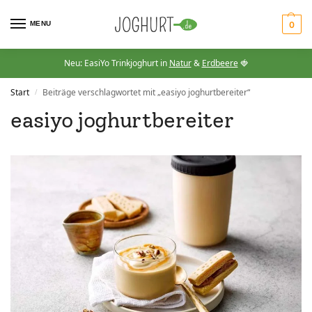
MENU
0
Neu: EasiYo Trinkjoghurt in
Natur
&
Erdbeere
🍓
Start
Beiträge verschlagwortet mit „easiyo joghurtbereiter“
/
easiyo joghurtbereiter