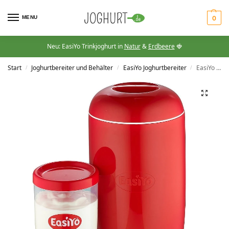
MENU
0
Neu: EasiYo Trinkjoghurt in
Natur
&
Erdbeere
🍓
Start
Joghurtbereiter und Behälter
EasiYo Joghurtbereiter
EasiYo Joghurtbereiter Rot
/
/
/