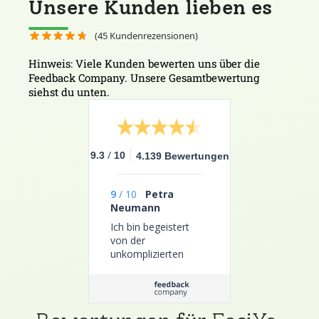
Unsere Kunden lieben es
(
45
Kundenrezensionen)
Hinweis: Viele Kunden bewerten uns über die
Feedback Company. Unsere Gesamtbewertung
siehst du unten.
/
9.3
10
4.139 Bewertungen
9
/
10
Petra
Neumann
Ich bin begeistert
von der
unkomplizierten
Zubereitung, der
großen Auswahl und
der leckeren
Produkte.