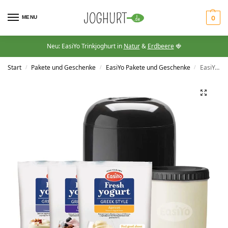
MENU
0
Neu: EasiYo Trinkjoghurt in
Natur
&
Erdbeere
🍓
Start
Pakete und Geschenke
EasiYo Pakete und Geschenke
EasiYo Griechisches Starter-Paket
/
/
/