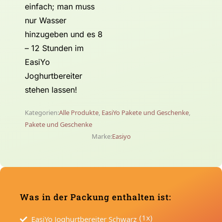
einfach; man muss
nur Wasser
hinzugeben und es 8
– 12 Stunden im
EasiYo
Joghurtbereiter
stehen lassen!
Kategorien:
Alle Produkte
,
EasiYo Pakete und Geschenke
,
Pakete und Geschenke
Marke:
Easiyo
Was in der Packung enthalten ist:
(1x)
EasiYo Joghurtbereiter Schwarz