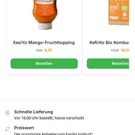
EasiYo Mango-Fruchttopping
KefirKo Bio Kombucha
8,15
16,16
9,05
17,95
Bestellen
Bestellen
Schnelle Lieferung
Vor 16.00 Uhr bestellt, heute verschickt
Preiswert
Der günstigste Anbieter von EasiYo Joghurt!