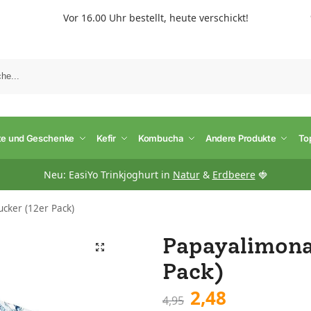
Vor 16.00 Uhr bestellt, heute verschickt!
S
te und Geschenke
Kefir
Kombucha
Andere Produkte
To
Neu: EasiYo Trinkjoghurt in
Natur
&
Erdbeere
🍓
cker (12er Pack)
Papayalimona
Pack)
2,48
4,95