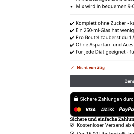
Mix wird in bequemen 9-
✔️ Komplett ohne Zucker - 
✔️ Ein 250-ml-Glas hat wenig
✔️ Pro Beutel zauberst du 1,
✔️ Ohne Aspartam und Aces
✔️ Für jede Diät geeignet -
Nicht vorrätig
Sichere und einfache Zahlu
Kostenloser Versand ab €
Vor 16.00 Uhr bestellt, h