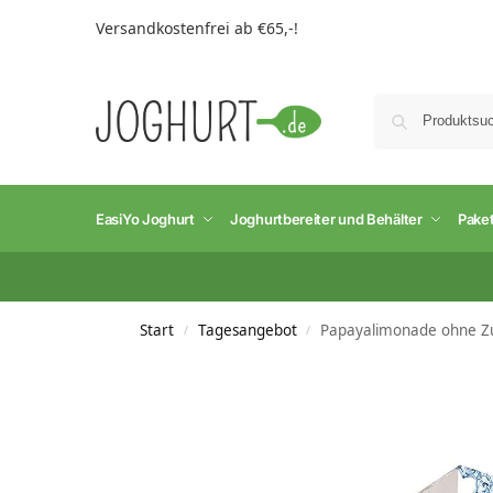
Versandkostenfrei ab €65,-!
EasiYo Joghurt
Joghurtbereiter und Behälter
Pake
Start
Tagesangebot
Papayalimonade ohne Zu
/
/