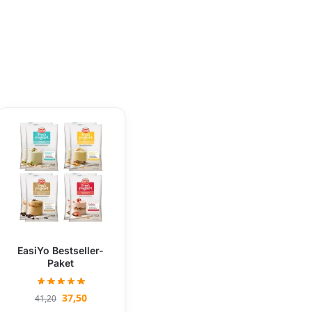
EasiYo Bestseller-
Paket
37,50
41,20