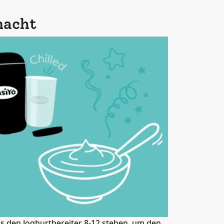
macht
s den Joghurtbereiter 8-12 stehen, um den