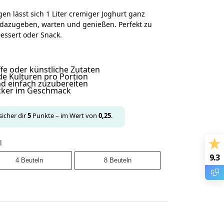
en lässt sich 1 Liter cremiger Joghurt ganz
 dazugeben, warten und genießen. Perfekt zu
Dessert oder Snack.
fe oder künstliche Zutaten
nde Kulturen pro Portion
und einfach zuzubereiten
ecker im Geschmack
sicher dir
5
Punkte – im Wert von
0,25
.
l
9.3
4 Beuteln
8 Beuteln