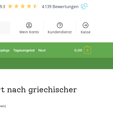
9.3
4.139 Bewertungen
uchen
Mein Konto
Kundendienst
Kasse
ppings
Tagesangebot
Neu!
0,00
0
t nach griechischer
nen)