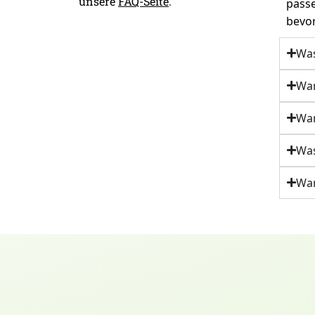
unsere
FAQ-Seite
.
passe
bevor
Was
War
War
Was
War