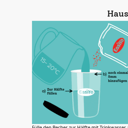
Haus
Fülle den Becher zur Hälfte mit Trinkwasser 