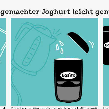
gemachter Joghurt leicht ge
auf
Drücke das Einsatzstück aus Kunststoff so weit
Las