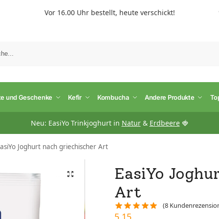
Vor 16.00 Uhr bestellt, heute verschickt!
S
te und Geschenke
Kefir
Kombucha
Andere Produkte
To
Neu: EasiYo Trinkjoghurt in
Natur
&
Erdbeere
🍓
asiYo Joghurt nach griechischer Art
EasiYo Joghur
Art
(
8
Kundenrezensio
5,15