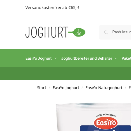
Versandkostenfrei ab €65,-!
EasiYo Joghurt
Joghurtbereiter und Behälter
Pake
Start
EasiYo Joghurt
EasiYo Naturjoghurt
E
/
/
/