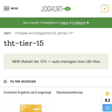
MENU
0
Neu: EasiYo Trinkjoghurt in
Natur
&
Erdbeere
🍓
Start
Produkte verschlagwortet mit „tht-tier-15“
/
tht-tier-15
MHD-Rabatt tier 15% — auto-managed door n8n flow
FILTER ANZEIGEN
Einzelnes Ergebnis wird angezeigt
9.3