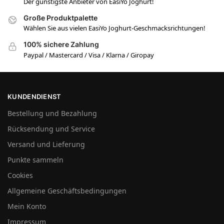
Der günstigste Anbieter von EasiYo Joghurt!
Große Produktpalette
Wählen Sie aus vielen EasiYo Joghurt-Geschmacksrichtungen!
100% sichere Zahlung
Paypal / Mastercard / Visa / Klarna / Giropay
KUNDENDIENST
Bestellung und Bezahlung
Rücksendung und Service
Versand und Lieferung
Punkte sammeln
Cookies
Allgemeine Geschäftsbedingungen
Mein Konto
Impressum