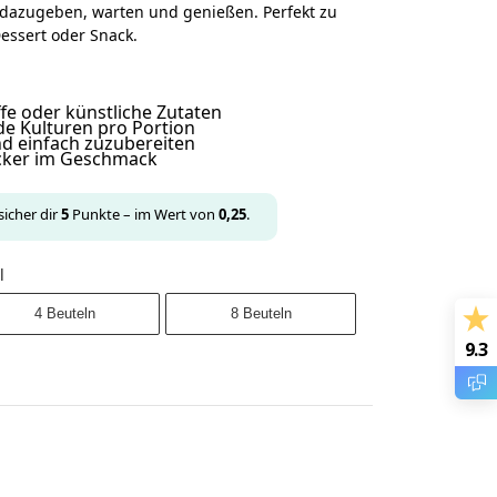
 dazugeben, warten und genießen. Perfekt zu
Dessert oder Snack.
fe oder künstliche Zutaten
nde Kulturen pro Portion
und einfach zuzubereiten
ecker im Geschmack
sicher dir
5
Punkte – im Wert von
0,25
.
l
4 Beuteln
8 Beuteln
9.3