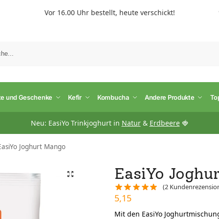
Vor 16.00 Uhr bestellt, heute verschickt!
S
te und Geschenke
Kefir
Kombucha
Andere Produkte
To
Neu: EasiYo Trinkjoghurt in
Natur
&
Erdbeere
🍓
EasiYo Joghurt Mango
EasiYo Joghu
(
2
Kundenrezensio
5,15
Mit den EasiYo Joghurtmischung