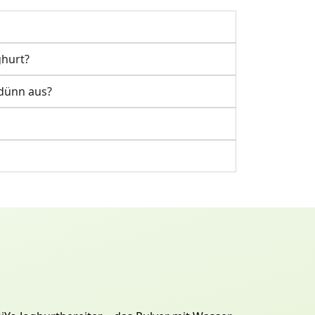
ghurt?
dünn aus?