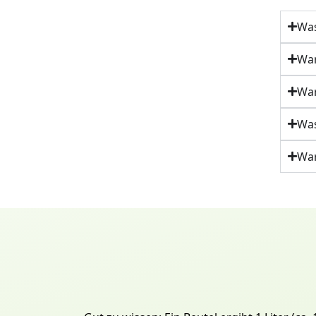
Was
War
War
Was
War