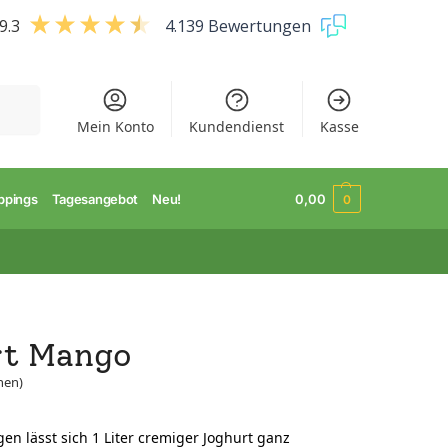
9.3
4.139 Bewertungen
uchen
Mein Konto
Kundendienst
Kasse
ppings
Tagesangebot
Neu!
0,00
0
rt Mango
nen)
en lässt sich 1 Liter cremiger Joghurt ganz