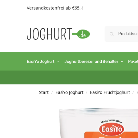
Versandkostenfrei ab €65,-!
EasiYo Joghurt
Joghurtbereiter und Behälter
Pake
Start
EasiYo Joghurt
EasiYo Fruchtjoghurt
/
/
/