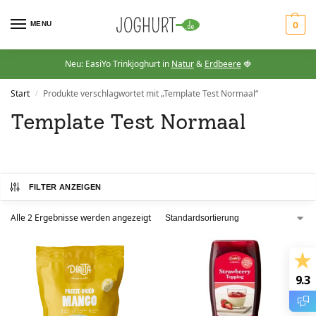
MENU
0
Neu: EasiYo Trinkjoghurt in
Natur
&
Erdbeere
🍓
Start
Produkte verschlagwortet mit „Template Test Normaal“
/
Template Test Normaal
FILTER ANZEIGEN
Alle 2 Ergebnisse werden angezeigt
9.3