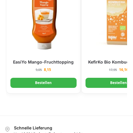
EasiYo Mango-Fruchttopping
KefirKo Bio Kombucha
8,15
16,16
9,05
17,95
Bestellen
Bestellen
Schnelle Lieferung