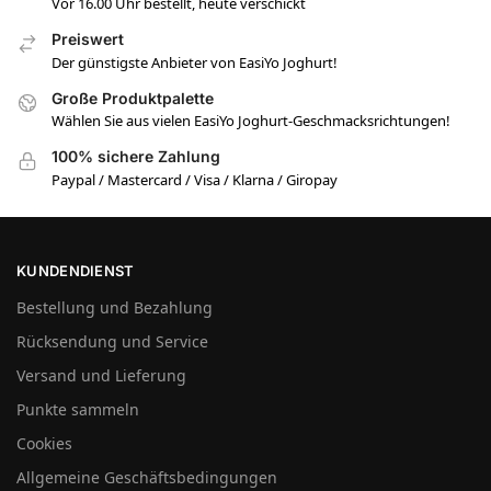
Vor 16.00 Uhr bestellt, heute verschickt
Preiswert
Der günstigste Anbieter von EasiYo Joghurt!
Große Produktpalette
Wählen Sie aus vielen EasiYo Joghurt-Geschmacksrichtungen!
100% sichere Zahlung
Paypal / Mastercard / Visa / Klarna / Giropay
KUNDENDIENST
Bestellung und Bezahlung
Rücksendung und Service
Versand und Lieferung
Punkte sammeln
Cookies
Allgemeine Geschäftsbedingungen