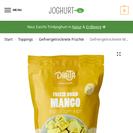
MENU
0
Neu: EasiYo Trinkjoghurt in
Natur
&
Erdbeere
🍓
Start
Toppings
Gefriergetrocknete Früchte
Gefriergetrocknete Mango
/
/
/