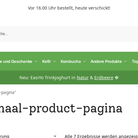
Vor 16.00 Uhr bestellt, heute verschickt!
S
te und Geschenke
Kefir
Kombucha
Andere Produkte
To
Neu: EasiYo Trinkjoghurt in
Natur
&
Erdbeere
🍓
-pagina“
aal-product-pagina
Alle 7 Ergebnisse werden angezeig