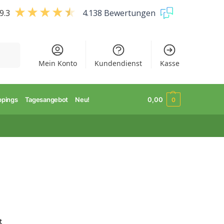
9.3
4.138 Bewertungen
uchen
Mein Konto
Kundendienst
Kasse
ppings
Tagesangebot
Neu!
0,00
0
t