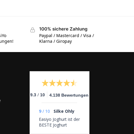
100% sichere Zahlung
siYo
Paypal / Mastercard / Visa /
tungen!
Klarna / Giropay
/
9.3
10
4.138 Bewertungen
e
9
/
10
Silke Ohly
Easiyo Joghurt ist der
BESTE Joghurt