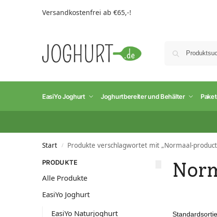
Versandkostenfrei ab €65,-!
EasiYo Joghurt
Joghurtbereiter und Behälter
Pake
Start
Produkte verschlagwortet mit „Normaal-product
/
PRODUKTE
Norm
Alle Produkte
EasiYo Joghurt
EasiYo Naturjoghurt