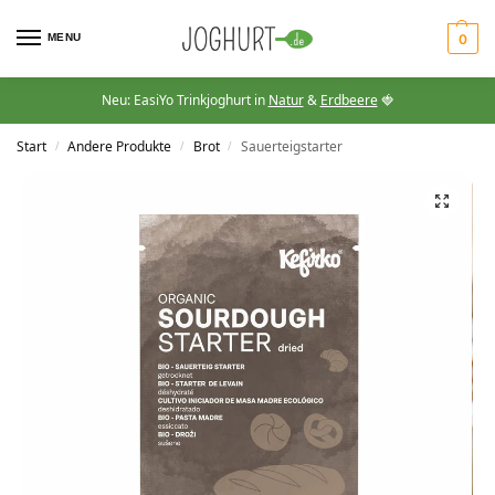
MENU
0
Neu: EasiYo Trinkjoghurt in
Natur
&
Erdbeere
🍓
Start
Andere Produkte
Brot
Sauerteigstarter
/
/
/