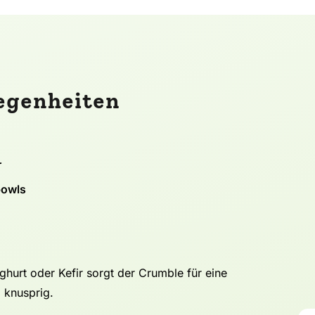
legenheiten
r
bowls
urt oder Kefir sorgt der Crumble für eine
 knusprig.