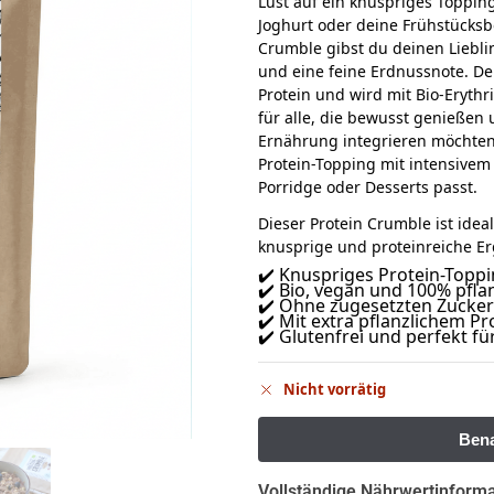
Lust auf ein knuspriges Toppi
Joghurt oder deine Frühstücksb
Crumble gibst du deinen Liebl
und eine feine Erdnussnote. De
Protein und wird mit Bio-Erythri
für alle, die bewusst genießen 
Ernährung integrieren möchten.
Protein-Topping mit intensivem
Porridge oder Desserts passt.
Dieser Protein Crumble ist ideal
knusprige und proteinreiche 
✔️ Knuspriges Protein-Topp
✔️ Bio, vegan und 100% pflan
✔️ Ohne zugesetzten Zucker 
✔️ Mit extra pflanzlichem Pr
✔️ Glutenfrei und perfekt f
Nicht vorrätig
Vollständige Nährwertinform