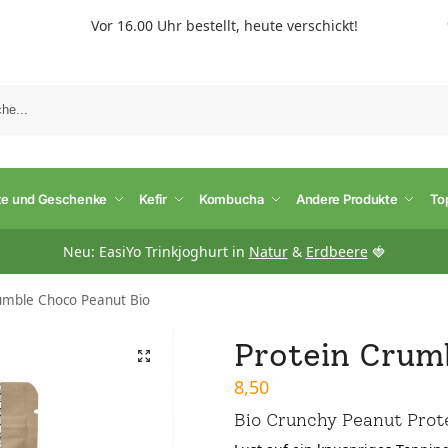
Vor 16.00 Uhr bestellt, heute verschickt!
S
te und Geschenke
Kefir
Kombucha
Andere Produkte
To
Neu: EasiYo Trinkjoghurt in
Natur
&
Erdbeere
🍓
umble Choco Peanut Bio
Protein Crum
8,50
Bio Crunchy Peanut Prot