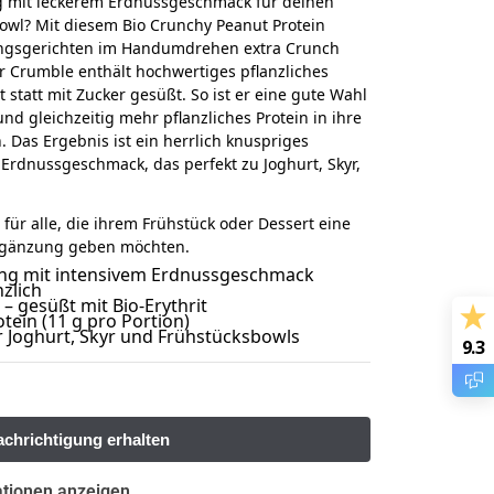
ng mit leckerem Erdnussgeschmack für deinen
owl? Mit diesem Bio Crunchy Peanut Protein
ingsgerichten im Handumdrehen extra Crunch
r Crumble enthält hochwertiges pflanzliches
t statt mit Zucker gesüßt. So ist er eine gute Wahl
und gleichzeitig mehr pflanzliches Protein in ihre
 Das Ergebnis ist ein herrlich knuspriges
 Erdnussgeschmack, das perfekt zu Joghurt, Skyr,
 für alle, die ihrem Frühstück oder Dessert eine
Ergänzung geben möchten.
ing mit intensivem Erdnussgeschmack
zlich
– gesüßt mit Bio-Erythrit
otein (11 g pro Portion)
ür Joghurt, Skyr und Frühstücksbowls
9.3
ationen anzeigen