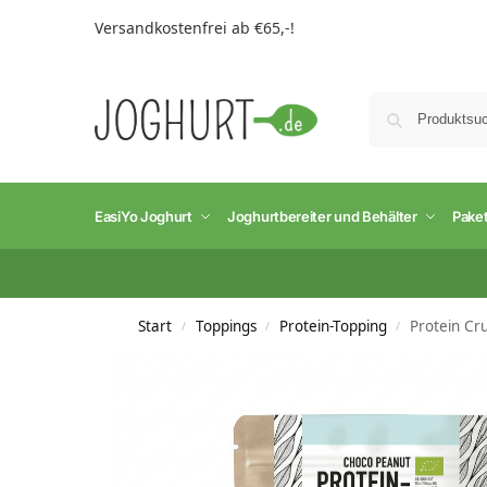
Versandkostenfrei ab €65,-!
EasiYo Joghurt
Joghurtbereiter und Behälter
Pake
Start
Toppings
Protein-Topping
Protein Cr
/
/
/