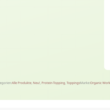
egorien:
Alle Produkte
,
Neu!
,
Protein-Topping
,
Toppings
Marke:
Organic Wor