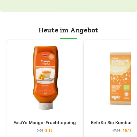
Heute im Angebot
EasiYo Mango-Fruchttopping
KefirKo Bio Kombucha
8,15
16,16
9,05
17,95