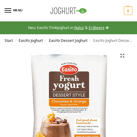
MENU
0
Neu: EasiYo Trinkjoghurt in
Natur
&
Erdbeere
🍓
Start
EasiYo Joghurt
EasiYo Dessert Joghurt
EasiYo Joghurt Dessert Schokolade & Orange
/
/
/