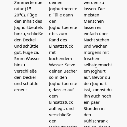
Zimmertempe
deinen
werden zu
ratur (15-
Joghurtbereite
lassen. Die
20°C). Füge
r. Fülle dann
meisten
den Inhalt des
den
Menschen
Joghurtbeutels
Joghurtbereite
lassen es
hinzu, schließe
r bis zum
einfach über
den Deckel
Rand des
Nacht stehen
und schüttle
Einsatzstück
und wachen
gut. Füge ca.
mit
morgens mit
5mm Wasser
kochendem
frischem
hinzu.
Wasser. Setze
selbstgemacht
Verschließe
deinen Becher
em Joghurt
den Deckel
so in den
auf. Bevor du
und schüttle
Joghurtbereite
den Joghurt
erneut.
r, dass er auf
isst, kannst du
dem
ihn auch noch
Einsatzstück
ein paar
aufliegt, und
Stunden in
verschließe
den
den
Kühlschrank