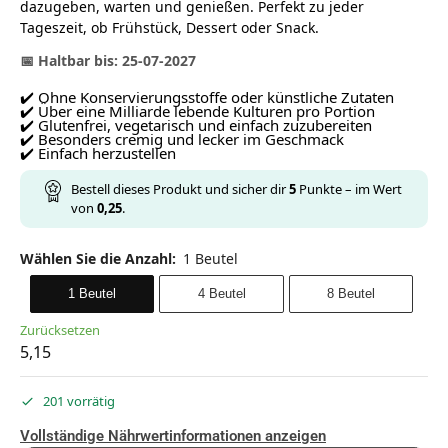
dazugeben, warten und genießen. Perfekt zu jeder
Tageszeit, ob Frühstück, Dessert oder Snack.
📅 Haltbar bis: 25-07-2027
✔️ Ohne Konservierungsstoffe oder künstliche Zutaten
✔️ Über eine Milliarde lebende Kulturen pro Portion
✔️ Glutenfrei, vegetarisch und einfach zuzubereiten
✔️ Besonders cremig und lecker im Geschmack
✔️ Einfach herzustellen
Bestell dieses Produkt und sicher dir
5
Punkte – im Wert
von
0,25
.
Wählen Sie die Anzahl
:
1 Beutel
1 Beutel
4 Beutel
8 Beutel
Zurücksetzen
5,15
201 vorrätig
Vollständige Nährwertinformationen anzeigen