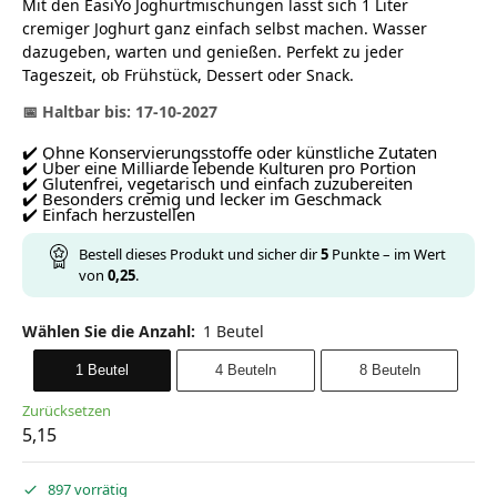
Mit den EasiYo Joghurtmischungen lässt sich 1 Liter
cremiger Joghurt ganz einfach selbst machen. Wasser
dazugeben, warten und genießen. Perfekt zu jeder
Tageszeit, ob Frühstück, Dessert oder Snack.
📅 Haltbar bis: 17-10-2027
✔️ Ohne Konservierungsstoffe oder künstliche Zutaten
✔️ Über eine Milliarde lebende Kulturen pro Portion
✔️ Glutenfrei, vegetarisch und einfach zuzubereiten
✔️ Besonders cremig und lecker im Geschmack
✔️ Einfach herzustellen
Bestell dieses Produkt und sicher dir
5
Punkte – im Wert
von
0,25
.
Wählen Sie die Anzahl
:
1 Beutel
1 Beutel
4 Beuteln
8 Beuteln
Zurücksetzen
5,15
897 vorrätig