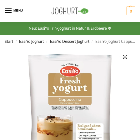
MENU
0
Neu: EasiYo Trinkjoghurt in
Natur
&
Erdbeere
🍓
Start
EasiYo Joghurt
EasiYo Dessert Joghurt
EasiYo Joghurt Cappuccino
/
/
/