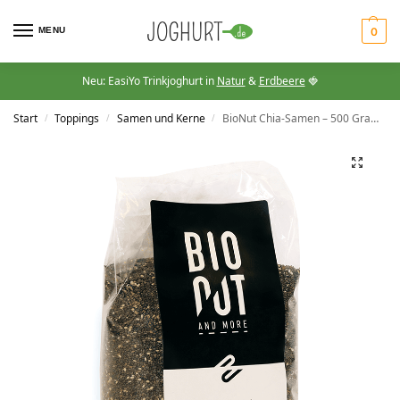
MENU
0
Neu: EasiYo Trinkjoghurt in
Natur
&
Erdbeere
🍓
Start
Toppings
Samen und Kerne
BioNut Chia-Samen – 500 Gramm
/
/
/