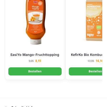
EasiYo Mango-Fruchttopping
KefirKo Bio Kombucha
8,15
16,16
9,05
17,95
Bestellen
Bestellen