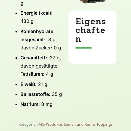
g
Energie (kcal):
Eigens
480 g
chafte
Kohlenhydrate
n
insgesamt
: 3 g,
davon Zucker: 0 g
Gesamtfett:
27 g,
davon gesättigte
Fettsäuren: 4 g
Eiweiß:
21 g
Ballaststoffe:
35 g
Natrium:
8 mg
Kategorien:
Alle Produkte
,
Samen und Kerne
,
Toppings