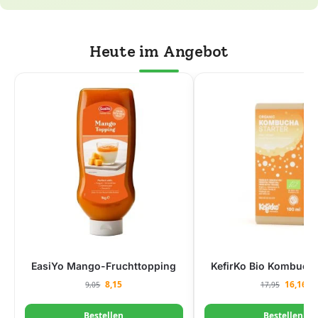
Heute im Angebot
EasiYo Mango-Fruchttopping
KefirKo Bio Kombucha
8,15
16,16
9,05
17,95
Bestellen
Bestellen