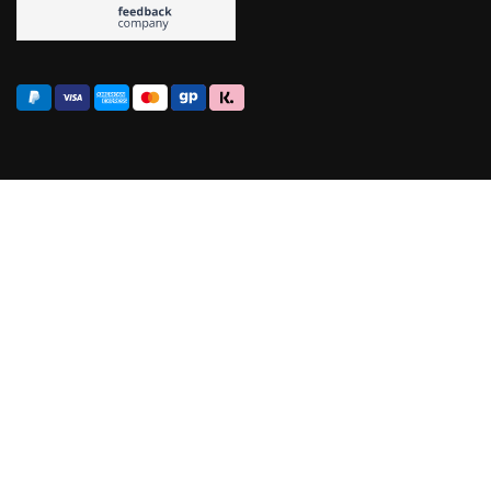
Jogurt mit Schoko ist
nicht so meins.
Annanas mit Kokos
ist mein absoluter
Favorit.