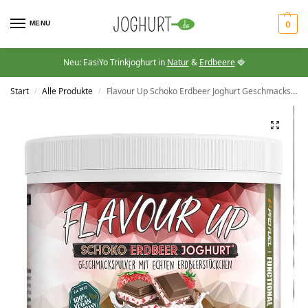
MENU
0
Neu: EasiYo Trinkjoghurt in
Natur
&
Erdbeere
🍓
Start
Alle Produkte
Flavour Up Schoko Erdbeer Joghurt Geschmackspulver
/
/