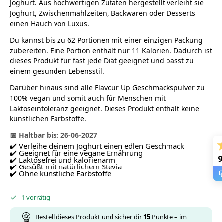
Joghurt. Aus hochwertigen Zutaten hergestellt verleiht sie
Joghurt, Zwischenmahlzeiten, Backwaren oder Desserts
einen Hauch von Luxus.
Du kannst bis zu 62 Portionen mit einer einzigen Packung
zubereiten. Eine Portion enthält nur 11 Kalorien. Dadurch ist
dieses Produkt für fast jede Diät geeignet und passt zu
einem gesunden Lebensstil.
Darüber hinaus sind alle Flavour Up Geschmackspulver zu
100% vegan und somit auch für Menschen mit
Laktoseintoleranz geeignet. Dieses Produkt enthält keine
künstlichen Farbstoffe.
📅 Haltbar bis: 26-06-2027
✔️ Verleihe deinem Joghurt einen edlen Geschmack
✔️ Geeignet für eine vegane Ernährung
9
✔️ Laktosefrei und kalorienarm
✔️ Gesüßt mit natürlichem Stevia
✔️ Ohne künstliche Farbstoffe
1 vorrätig
Bestell dieses Produkt und sicher dir
15
Punkte – im