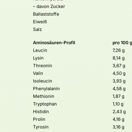
– davon Zucker
Ballaststoffe
Eiweiß
Salz
Aminosäuren-Profil
pro 100 g
Leucin
7,26 g
Lysin
8,14 g
Threonin
3,67 g
Valin
4,50 g
Isoleucin
3,93 g
Phenylalanin
4,58 g
Methionin
1,87 g
Tryptophan
1,10 g
Histidin
2,43 g
Prolin
4,16 g
Tyrosin
3,16 g