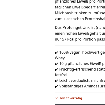
pflanzliches Eiweiß pro Por
täglichen Eiweißbedarf erre
Milchbasis trinken zu müssen
zum klassischen Proteinsha
Das Proteingetränk ist (nahez
einen hohen Eiweißgehalt un
nur 57 kcal pro Portion passt
✔️ 100% vegan: hochwertiges
Whey
✔️ 10 g pflanzliches Eiweiß p
✔️ Fruchtig-erfrischend sta
fettfrei
✔️ Leicht verdaulich, milchfre
✔️ Vollständiges Aminosäure
Nicht vorrätig