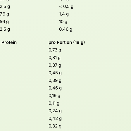
2,5 g
< 0,5 g
7,9 g
1,4 g
56 g
10 g
2,5 g
0,46 g
 Protein
pro Portion (18 g)
0,73 g
0,81 g
0,37 g
0,45 g
0,39 g
0,46 g
0,19 g
0,11 g
0,24 g
0,42 g
0,32 g