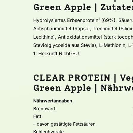
Green Apple | Zutate
1
Hydrolysiertes Erbsenprotein
(69%), Säuerun
Antischaummittel (Rapsöl, Trennmittel (Sili
Lecithine), Antioxidationsmittel (stark tocop
Steviolglycoside aus Stevia), L-Methionin, L-
1: Herkunft Nicht-EU.
CLEAR PROTEIN | Veg
Green Apple | Nährw
Nährwertangaben
Brennwert
Fett
– davon gesättigte Fettsäuren
Kohlenhydrate