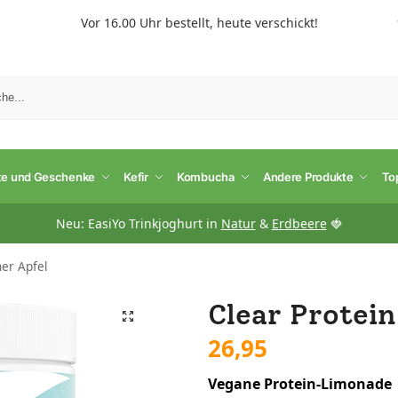
Vor 16.00 Uhr bestellt, heute verschickt!
S
te und Geschenke
Kefir
Kombucha
Andere Produkte
To
Neu: EasiYo Trinkjoghurt in
Natur
&
Erdbeere
🍓
er Apfel
Clear Protei
26,95
Vegane Protein-Limonade