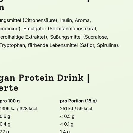
n
gsmittel (Citronensäure), Inulin, Aroma,
ciumdioxid), Emulgator (Sorbitanmonostearat,
herolhaltige Extrakte)), Süßungsmittel (Sucralose,
Tryptophan, färbende Lebensmittel (Saflor, Spirulina).
an Protein Drink |
erte
pro 100 g
pro Portion (18 g)
1396 kJ / 328 kcal
251 kJ / 59 kcal
0,6 g
< 0,5 g
0,4 g
< 0,1 g
7,7 g
1,4 g