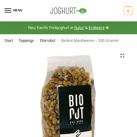
MENU
0
Neu: EasiYo Trinkjoghurt in
Natur
&
Erdbeere
🍓
Start
Toppings
Dörrobst
BioNut Maulbeeren – 500 Gramm
/
/
/