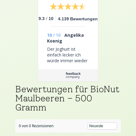
/
9.3
10
4.139 Bewertungen
10
/
10
Angelika
Koenig
Der Joghurt ist
einfach lecker ich
würde immer wieder
welche bei den shop
kaufen und bin sehr
zufrieden mit allen
Produkten macht
Bewertungen für BioNut
weiter so
Maulbeeren – 500
Gramm
0 von 0 Rezensionen