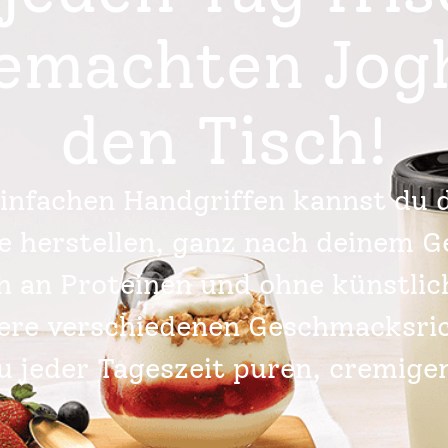
emachten Jog
den Tisch!
einfachen Handgriffen kannst du 
e herstellen, ganz nach deinem G
ch an Proteinen und ohne künstlic
sere verschiedenen Geschmacksri
u jeder Tageszeit puren, cremige