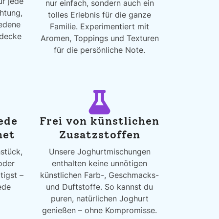
ür jede
nur einfach, sondern auch ein
htung,
tolles Erlebnis für die ganze
iedene
Familie. Experimentiert mit
tdecke
Aromen, Toppings und Texturen
für die persönliche Note.
jede
Frei von künstlichen
net
Zusatzstoffen
hstück,
Unsere Joghurtmischungen
oder
enthalten keine unnötigen
igst –
künstlichen Farb-, Geschmacks-
ede
und Duftstoffe. So kannst du
puren, natürlichen Joghurt
genießen – ohne Kompromisse.