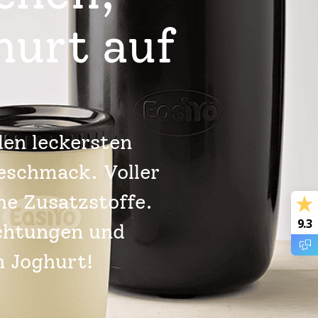
hurt auf
den leckersten
eschmack. Voller
he Zusatzstoffe.
9.3
chtungen und
n Joghurt!