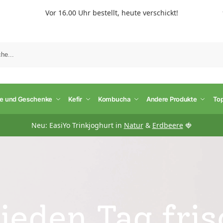
Vor 16.00 Uhr bestellt, heute verschickt!
S
te und Geschenke
Kefir
Kombucha
Andere Produkte
To
Neu: EasiYo Trinkjoghurt in
Natur
&
Erdbeere
🍓
 jeden Tag fri