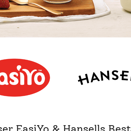
er EasiYo & Hansells Best