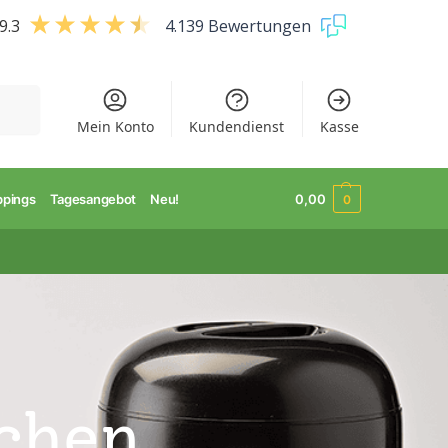
9.3
4.139 Bewertungen
uchen
Mein Konto
Kundendienst
Kasse
ppings
Tagesangebot
Neu!
0,00
0
schen,