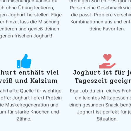
hurtmischungen kannst du
cremigen Sorten – es gibt f
ch ohne Übung leckeren,
Person eine Geschmacksric
en Joghurt herstellen. Füge
die passt. Probiere versch
r hinzu, lass die Mischung
Kombinationen aus und en
entieren und genieß deinen
deine Favoriten.
igenen frischen Joghurt!
hurt enthält viel
Joghurt ist für 
weiß und Kalzium
Tageszeit geeig
ahrhafte Quelle für wichtige
Egal, ob du ein reiches Frü
offe: Joghurt liefert Protein
ein leichtes Mittagessen 
die Muskelregeneration und
einen gesunden Snack benöt
ium für starke Knochen und
Joghurt ist perfekt für j
Zähne.
Situation.