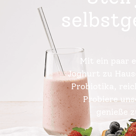
selbstg
Mit ein paar 
Joghurt zu Haus
Probiotika, rei
Probiere un
genieße z