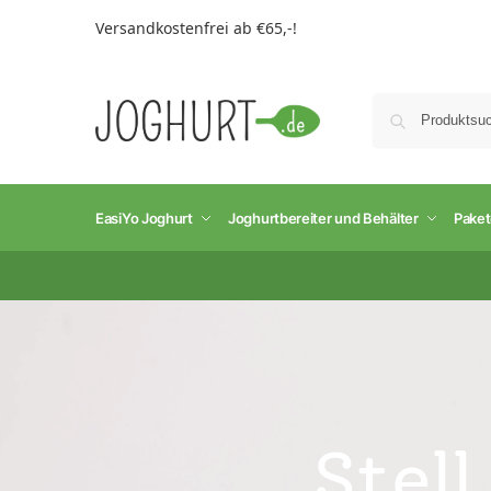
Versandkostenfrei ab €65,-!
EasiYo Joghurt
Joghurtbereiter und Behälter
Pake
Stell