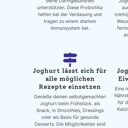
deine Darmgesundheit
Jog
unterstützen. Diese Probiotika
au
helfen bei der Verdauung und
cremig
tragen zu einem starken
Wasse
Immunsystem bei.
ferm
e
Joghurt lässt sich für
Jog
alle möglichen
Ei
Rezepte einsetzen
Eine n
Nährst
Genieße deinen selbstgemachten
für 
Joghurt beim Frühstück, als
Kalz
Snack, in Smoothies, Dressings
oder als Basis für gesunde
Desserts. Die Möglichkeiten sind